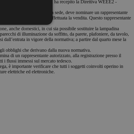
 24 ottobre scorso la Germania ha recepito la Direttiva WEEE2 -
ti sanzioni.
e AEE in Germania dove non ha sede, deve nominare un rappresentante
ciplina tedesca dove viene effettuata la vendita. Questo rappresentante
one, anche domestici, in cui sia possibile sostituire la lampadina
recchi di illuminazione da soffitto, da parete, plafoniere, da tavolo,
si dall’entrata in vigore della normativa; a partire dal quarto mese la
ti gli obblighi che derivano dalla nuova normativa.
na di un rappresentante autorizzato, alla registrazione presso il
ti i flussi immessi sul mercato tedesco.
ega, è importante verificare che tutti i soggetti coinvolti operino in
ure elettriche ed elettroniche.