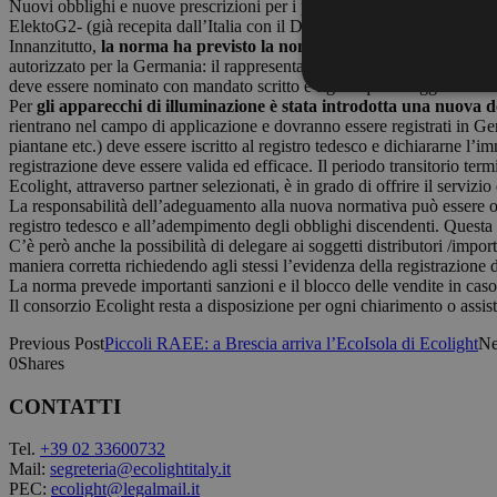
Nuovi obblighi e nuove prescrizioni per i produttori italiani che imme
ElektoG2- (già recepita dall’Italia con il Decreto Legislativo 49/14) i
Innanzitutto,
la norma ha previsto la nomina di un rappresentante
autorizzato per la Germania: il rappresentante sarà responsabile dell’a
deve essere nominato con mandato scritto e figura quale soggetto di ri
Per
gli apparecchi di illuminazione è stata introdotta una nuova 
rientrano nel campo di applicazione e dovranno essere registrati in Ger
piantane etc.) deve essere iscritto al registro tedesco e dichiararne l’i
registrazione deve essere valida ed efficace. Il periodo transitorio ter
Ecolight, attraverso partner selezionati, è in grado di offrire il serviz
La responsabilità dell’adeguamento alla nuova normativa può essere ot
registro tedesco e all’adempimento degli obblighi discendenti. Questa op
C’è però anche la possibilità di delegare ai soggetti distributori /impor
maniera corretta richiedendo agli stessi l’evidenza della registrazione d
La norma prevede importanti sanzioni e il blocco delle vendite in cas
Il consorzio Ecolight resta a disposizione per ogni chiarimento o assis
Previous Post
Piccoli RAEE: a Brescia arriva l’EcoIsola di Ecolight
Ne
0
Shares
CONTATTI
Tel.
+39 02 33600732
Mail:
segreteria@ecolightitaly.it
PEC:
ecolight@legalmail.it