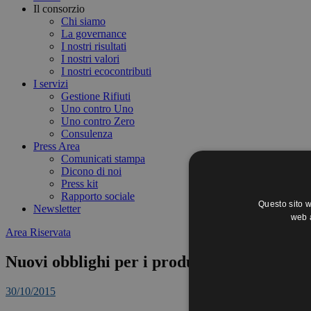
Il consorzio
Chi siamo
La governance
I nostri risultati
I nostri valori
I nostri ecocontributi
I servizi
Gestione Rifiuti
Uno contro Uno
Uno contro Zero
Consulenza
Press Area
Comunicati stampa
Dicono di noi
Press kit
Rapporto sociale
Questo sito w
Newsletter
web a
Area Riservata
Nuovi obblighi per i produttori che vendo
30/10/2015