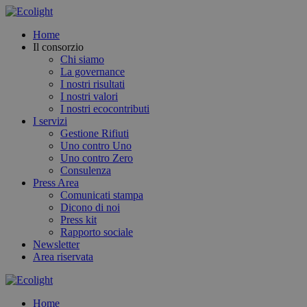
Home
Il consorzio
Chi siamo
La governance
I nostri risultati
I nostri valori
I nostri ecocontributi
I servizi
Gestione Rifiuti
Uno contro Uno
Uno contro Zero
Consulenza
Press Area
Comunicati stampa
Dicono di noi
Press kit
Rapporto sociale
Newsletter
Area riservata
Home