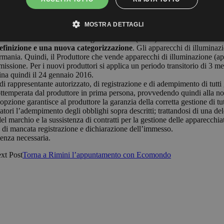
ttono sul mercato tedesco apparecchiature elettriche ed elettroniche. Il
ntroducendo delle sostanziali novità e, di conseguenza, anche delle pesan
 autorizzato
. Ovvero, il produttore che ha sede in Italia e che vend
MOSTRA DETTAGLI
dempimento degli obblighi che ricadono sul produttore ai sensi della dis
ferimento nei confronti del registro tedesco (EAR).
definizione e una nuova categorizzazione
. Gli apparecchi di illuminazi
mania. Quindi, il Produttore che vende apparecchi di illuminazione (appa
mmissione. Per i nuovi produttori si applica un periodo transitorio di 3 me
mina quindi il 24 gennaio 2016.
io di rappresentante autorizzato, di registrazione e di adempimento di tut
temperata dal produttore in prima persona, provvedendo quindi alla nomi
zione garantisce al produttore la garanzia della corretta gestione di tut
tatori l’adempimento degli obblighi sopra descritti; trattandosi di una del
el marchio e la sussistenza di contratti per la gestione delle apparecchiat
o di mancata registrazione e dichiarazione dell’immesso.
tenza necessaria.
xt Post
Torna a Rimini l’appuntamento con Ecomondo