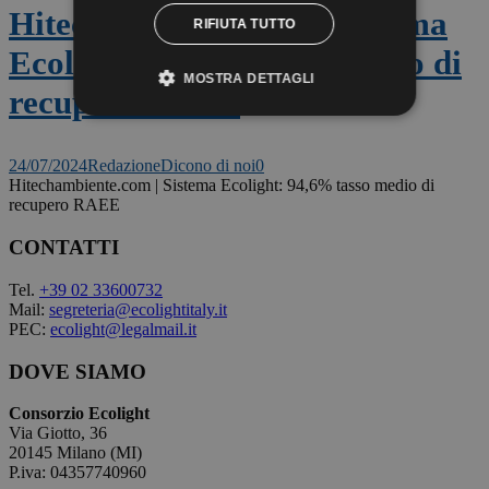
Hitechambiente.com | Sistema
RIFIUTA TUTTO
Ecolight: 94,6% tasso medio di
MOSTRA DETTAGLI
recupero RAEE
24/07/2024
Redazione
Dicono di noi
0
Hitechambiente.com | Sistema Ecolight: 94,6% tasso medio di
recupero RAEE
CONTATTI
Tel.
+39 02 33600732
Mail:
segreteria@ecolightitaly.it
PEC:
ecolight@legalmail.it
DOVE SIAMO
Consorzio Ecolight
Via Giotto, 36
20145 Milano (MI)
P.iva: 04357740960