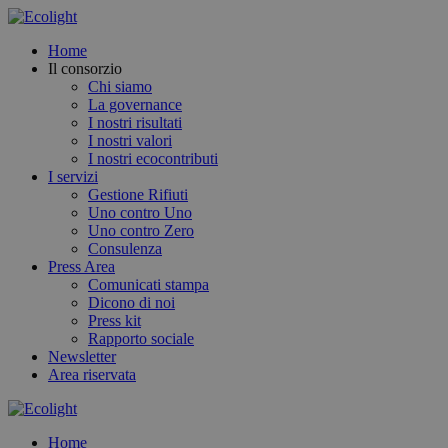
Home
Il consorzio
Chi siamo
La governance
I nostri risultati
I nostri valori
I nostri ecocontributi
I servizi
Gestione Rifiuti
Uno contro Uno
Uno contro Zero
Consulenza
Press Area
Comunicati stampa
Dicono di noi
Press kit
Rapporto sociale
Newsletter
Area riservata
Home