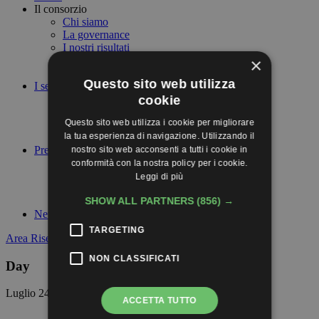
Il consorzio
Chi siamo
La governance
I nostri risultati
I nostri valori
×
I nostri ecocontributi
Questo sito web utilizza
I servizi
Gestione Rifiuti
cookie
Uno contro Uno
Questo sito web utilizza i cookie per migliorare
Uno contro Zero
Consulenza
la tua esperienza di navigazione. Utilizzando il
Press Area
nostro sito web acconsenti a tutti i cookie in
Comunicati stampa
conformità con la nostra policy per i cookie.
Dicono di noi
Leggi di più
Press kit
Rapporto sociale
SHOW ALL PARTNERS
(856) →
Newsletter
TARGETING
Area Riservata
NON CLASSIFICATI
Day
Luglio 24, 2024
ACCETTA TUTTO