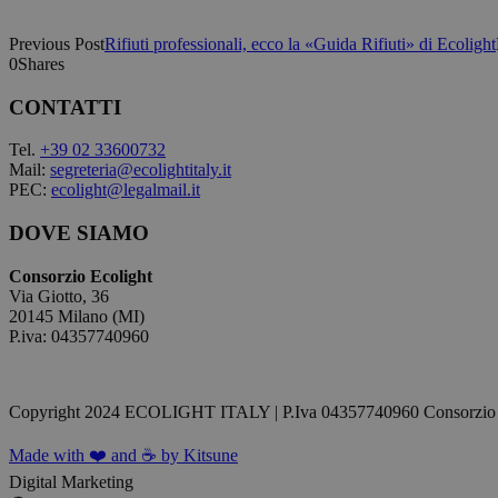
Previous Post
Rifiuti professionali, ecco la «Guida Rifiuti» di Ecolight
0
Shares
CONTATTI
Tel.
+39 02 33600732
Mail:
segreteria@ecolightitaly.it
PEC:
ecolight@legalmail.it
DOVE SIAMO
Consorzio Ecolight
Via Giotto, 36
20145 Milano (MI)
P.iva: 04357740960
Copyright 2024 ECOLIGHT ITALY | P.Iva 04357740960 Consorzio 
Made with ❤️ and ☕ by Kitsune
Digital Marketing