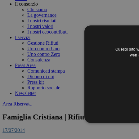
Il consorzio
Chi siamo
La governance
I nostri risultati
I nostri valori
I nostri ecocontributi
I servizi
Gestione Rifiuti
Uno contro Uno
Questo sito w
Uno contro Zero
web a
Consulenza
Press Area
Comunicati stampa
Dicono di noi
Press kit
Rapporto sociale
Newsletter
Area Riservata
Famiglia Cristiana | Rifiuti elettronici sia
17/07/2014