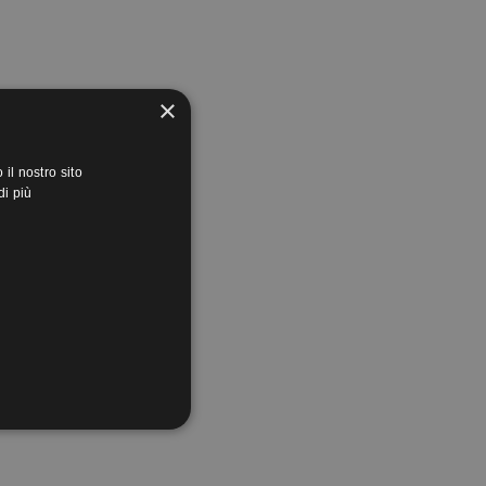
×
il nostro sito
di più