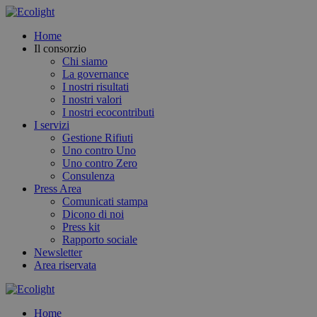
Home
Il consorzio
Chi siamo
La governance
I nostri risultati
I nostri valori
I nostri ecocontributi
I servizi
Gestione Rifiuti
Uno contro Uno
Uno contro Zero
Consulenza
Press Area
Comunicati stampa
Dicono di noi
Press kit
Rapporto sociale
Newsletter
Area riservata
Home