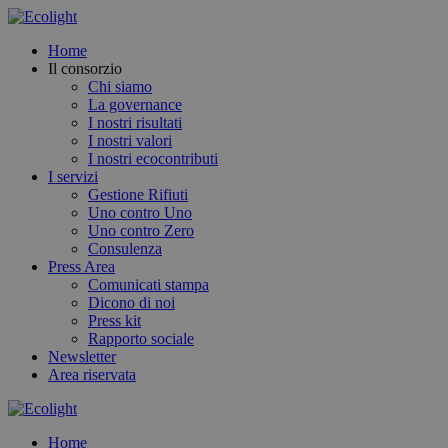
Home
Il consorzio
Chi siamo
La governance
I nostri risultati
I nostri valori
I nostri ecocontributi
I servizi
Gestione Rifiuti
Uno contro Uno
Uno contro Zero
Consulenza
Press Area
Comunicati stampa
Dicono di noi
Press kit
Rapporto sociale
Newsletter
Area riservata
Home