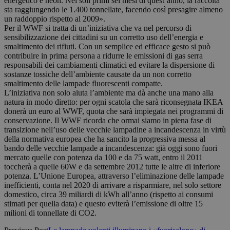
energetico e neon. Nei soli primi sei mesi di quest’anno, la raccolta
sta raggiungendo le 1.400 tonnellate, facendo così presagire almeno
un raddoppio rispetto al 2009».
Per il WWF si tratta di un’iniziativa che va nel percorso di
sensibilizzazione dei cittadini su un corretto uso dell’energia e
smaltimento dei rifiuti. Con un semplice ed efficace gesto si può
contribuire in prima persona a ridurre le emissioni di gas serra
responsabili dei cambiamenti climatici ed evitare la dispersione di
sostanze tossiche dell’ambiente causate da un non corretto
smaltimento delle lampade fluorescenti compatte.
L’iniziativa non solo aiuta l’ambiente ma dà anche una mano alla
natura in modo diretto: per ogni scatola che sarà riconsegnata IKEA
donerà un euro al WWF, quota che sarà impiegata nei programmi di
conservazione. Il WWF ricorda che ormai siamo in piena fase di
transizione nell’uso delle vecchie lampadine a incandescenza in virtù
della normativa europea che ha sancito la progressiva messa al
bando delle vecchie lampade a incandescenza: già oggi sono fuori
mercato quelle con potenza da 100 e da 75 watt, entro il 2011
toccherà a quelle 60W e da settembre 2012 tutte le altre di inferiore
potenza. L’Unione Europea, attraverso l’eliminazione delle lampade
inefficienti, conta nel 2020 di arrivare a risparmiare, nel solo settore
domestico, circa 39 miliardi di kWh all’anno (rispetto ai consumi
stimati per quella data) e questo eviterà l’emissione di oltre 15
milioni di tonnellate di CO2.