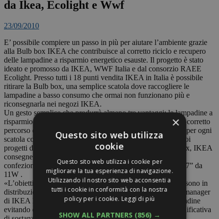
da Ikea, Ecolight e Wwf
23/09/2010
E’ possibile compiere un passo in più per aiutare l’ambiente grazie
alla Bulb box IKEA che contribuisce al corretto riciclo e recupero
delle lampadine a risparmio energetico esauste. Il progetto è stato
ideato e promosso da IKEA, WWF Italia e dal consorzio RAEE
Ecolight. Presso tutti i 18 punti vendita IKEA in Italia è possibile
ritirare la Bulb box, una semplice scatola dove raccogliere le
lampadine a basso consumo che ormai non funzionano più e
riconsegnarla nei negozi IKEA.
Un gesto semplice che produrrà almeno tre vantaggi: le lampadine a
×
risparmio energetico così raccolte saranno avviate verso un corretto
percorso di smaltimento e recupero dal consorzio Ecolight; per ogni
Questo sito web utilizza
scatola consegnata, IKEA donerà al WWF un euro per i suoi
cookie
progetti di conservazione e, infine, in cambio della Bulb box, IKEA
consegnerà ai suoi clienti IKEA Family un buono per una
Questo sito web utilizza i cookie per
confezione di tre lampadine a basso consumo “Sparsam E27” da
migliorare la tua esperienza di navigazione.
11W .
Utilizzando il nostro sito web acconsenti a
«L’obiettivo è raccogliere almeno la metà delle scatole che sono in
tutti i cookie in conformità con la nostra
distribuzione», precisa Riccardo Giordano, environmental manager
policy per i cookie.
Leggi di più
di IKEA Italia. «Che significa, riciclare oltre 100mila lampadine
evitando così la dispersione nell’ambiente di una quota significativa
SHOW ALL PARTNERS
(856) →
di sostanze inquinanti pericolose come mercurio e polveri