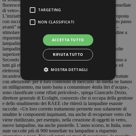
fluorescenti, ma anche permettendo il recupero di quasi 7 tonnellate
TARGETING
di vetro».
L’iniziativa, la prima in Italia di questo genere, è già stata proposta
con successo da IKEA in Norvegia. «Vogliamo fare “un altro passo
NON CLASSIFICATI
avanti” nell’attenzione per l’ambiente – prosegue Giordano –
stimolare i nostri clienti a recuperare correttamente le lampadine a
risparmio energetico. E stimolare, nel contempo, all’uso di
ACCETTA TUTTO
lampadine che consumano l’80% in meno delle tradizionali
lampadine a incandescenza e hanno una durata circa dieci volte
superiore».
RIFIUTA TUTTO
Secondo la normativa le lampadine a risparmio energetico sono a
tutti gli effetti dei RAEE, rifiuti da apparecchiature elettriche ed
MOSTRA DETTAGLI
elettroniche. «Contrariamente alle tradizionali lampadine a
incandescenza quelle a risparmio energetico devono essere trattate
con attenzione: per il loro contenuto di mercurio -in media ne hanno
un milligrammo, ma tanto basta a contaminare 4mila litri d’acqua-,
sono classificate come rifiuti pericolosi», spiega Giancarlo Dezio,
direttore generale di Ecolight, consorzio che si occupa della gestione
e dello smaltimento dei RAEE che ritirerà la lampadine esauste
raccolte. «Un loro corretto trattamento permette non solamente di
smaltire le componenti inquinanti, ma anche di recuperare vetro che
viene riutilizzato, per esempio, nella creazione di oggetti in vetro,
nuove lampadine, ma anche piastrelle. L’anno scorso, in Italia, sono
state raccolte più di 900 tonnellate tra lampadine a risparmio