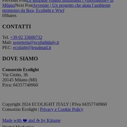
Previous Post
Le lampade volanti illuminano i «fuorisalone» di
Milano
Next Post
Avvenire | Un progetto che aiuta l’ambiente
promosso da Ikea, Ecolight e Wwf
0
Shares
CONTATTI
Tel.
+39 02 33600732
Mail:
segreteria@ecolightitaly.it
PEC:
ecolight@legalmail.it
DOVE SIAMO
Consorzio Ecolight
Via Giotto, 36
20145 Milano (MI)
P.iva: 04357740960
Copyright 2024 ECOLIGHT ITALY | P.Iva 04357740960
Consorzio Ecolight |
Privacy e Cookie Policy
Made with ❤️ and ☕ by Kitsune